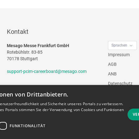
Kontakt
Mesago Messe Frankfurt GmbH
Sprachen
Rotebühlstr. 83-85
Impressum
70178 Stuttgart
AGB
support-pcim-careerboard@mesago.com
ANB
Datenschutz
onen von Drittanbietern.
Vertrag widerrufe
nutzerfreundlichkeit und Sicherheit unseres Portals zu verbessern.
Dunkles Des
res Portals stimmen Sie der Verwendung von Cookies und Funktionen
VE
FUNKTIONALITÄT