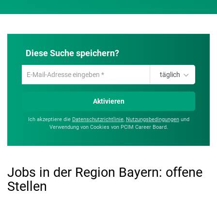
Diese Suche speichern?
täglich
Um
die
aktuelle
Aktivieren
Suche
zu
Ich akzeptiere die
Datenschutzrichtlinie
,
Nutzungsbedingungen
und
speichern
Verwendung von Cookies von PCIM Career Board.
gib
deine
Emailadresse
ein
Jobs in der Region Bayern:
offene
Stellen