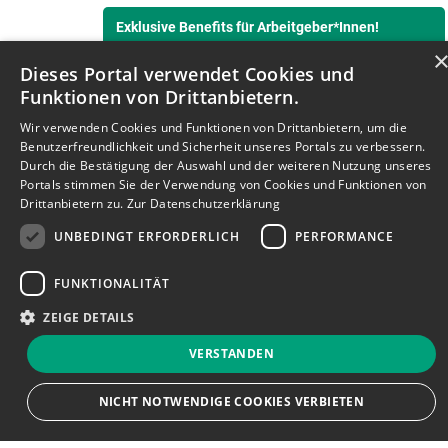
Exklusive Benefits für Arbeitgeber*Innen!
Dieses Portal verwendet Cookies und
Funktionen von Drittanbietern.
Wir verwenden Cookies und Funktionen von Drittanbietern, um die
Benutzerfreundlichkeit und Sicherheit unseres Portals zu verbessern.
Durch die Bestätigung der Auswahl und der weiteren Nutzung unseres
Portals stimmen Sie der Verwendung von Cookies und Funktionen von
Drittanbietern zu.
Zur Datenschutzerklärung
UNBEDINGT ERFORDERLICH
PERFORMANCE
Mit Klick auf “Hier abbonnieren” bin ich damit
einverstanden, dass mein personenbezogenes
FUNKTIONALITÄT
Nutzungsverhalten im Newsletter erfasst und ausgewertet
wird, damit die Inhalte besser auf meine persönlichen
ZEIGE DETAILS
Interessen ausgerichtet werden können. Über einen Link im
Newsletter kann ich diese Funktion jederzeit deaktivieren.
Weitere Informationen dazu finden Sie in unserer
VERSTANDEN
Datenschutzerklärung
.
Bewerbersuche leicht gemacht
NICHT NOTWENDIGE COOKIES VERBIETEN
Nach Ihrer Registrierung als Arbeitgeber*in können Sie