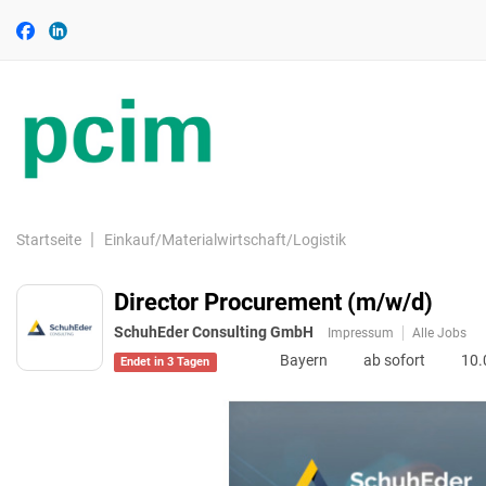
Accessibility
Auf
Auf
Modus
Facebook
Linkedin
aktivieren
folgen
folgen
zur
Navigation
zum
Inhalt
Startseite
Einkauf/Materialwirtschaft/Logistik
Director Procurement (m/w/d)
SchuhEder Consulting GmbH
Impressum
Alle Jobs
Bayern
ab sofort
10.
Endet in 3 Tagen