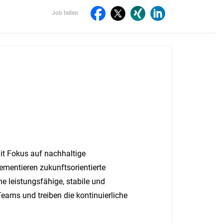
Per
St
Job teilen
teilen
E-
dr
Auf
Auf
Auf
Auf
Mail
Facebook
Twitter
Xing
LinkdIn
teilen
teilen
teilen
teilen
teilen
mit Fokus auf nachhaltige
ementieren zukunftsorientierte
e leistungsfähige, stabile und
eams und treiben die kontinuierliche