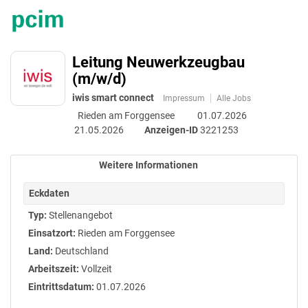
Accessibility
Anzeige
zur
Benutz
Modus
aktivieren
Me
schalten
Suche
zur
Leitung Neuwerkzeugbau
öff
von
Navigation
(m/w/d)
zum
mobilem
Inhalt
iwis smart connect
Impressum
Alle Jobs
Endgerät
Rieden am Forggensee
01.07.2026
aus
21.05.2026
Anzeigen-ID
3221253
Weitere Informationen
Eckdaten
Typ:
Stellenangebot
Einsatzort:
Rieden am Forggensee
Land:
Deutschland
Arbeitszeit:
Vollzeit
Eintrittsdatum:
01.07.2026