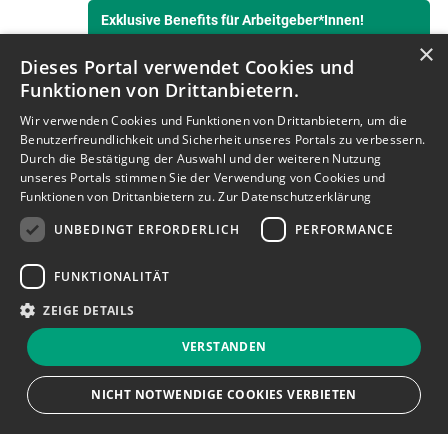
Exklusive Benefits für Arbeitgeber*Innen!
×
Dieses Portal verwendet Cookies und
Funktionen von Drittanbietern.
Wir verwenden Cookies und Funktionen von Drittanbietern, um die
Benutzerfreundlichkeit und Sicherheit unseres Portals zu verbessern.
Durch die Bestätigung der Auswahl und der weiteren Nutzung
unseres Portals stimmen Sie der Verwendung von Cookies und
Funktionen von Drittanbietern zu.
Zur Datenschutzerklärung
UNBEDINGT ERFORDERLICH
PERFORMANCE
Mit Klick auf “Hier abbonnieren” bin ich damit
einverstanden, dass mein personenbezogenes
FUNKTIONALITÄT
Nutzungsverhalten im Newsletter erfasst und ausgewertet
wird, damit die Inhalte besser auf meine persönlichen
ZEIGE DETAILS
Interessen ausgerichtet werden können. Über einen Link im
Newsletter kann ich diese Funktion jederzeit deaktivieren.
Weitere Informationen dazu finden Sie in unserer
VERSTANDEN
Datenschutzerklärung
.
NICHT NOTWENDIGE COOKIES VERBIETEN
JETZT BEWERBEN
teilen