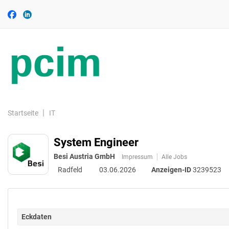
Accessibility
Auf
Auf
Modus
Facebook
Linkedin
aktivieren
folgen
folgen
zur
Navigation
zum
Inhalt
Startseite
IT
System Engineer
Besi Austria GmbH
Impressum
Alle Jobs
Radfeld
03.06.2026
Anzeigen-ID
3239523
Eckdaten